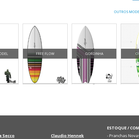
OUTROS MODE
ODEL
FREE FLOW
GORDINHA
O
LONG BOARD
GO EASY
ESTOQUE / CO
a Secco
Claudio Hennek
- Pranchas Nova