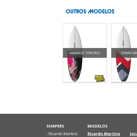
OUTROS MODELOS
AMANDO TENORIO
FRANK M
CLASSIC FISH
FUN
SHAPERS
MODELOS
- Ricardo Martins
Ricardo Martins
Joc