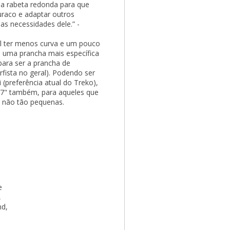
a rabeta redonda para que
raco e adaptar outros
as necessidades dele.” -
al ter menos curva e um pouco
u uma prancha mais específica
para ser a prancha de
rfista no geral). Podendo ser
(preferência atual do Treko),
5’7" também, para aqueles que
s não tão pequenas.
e
,
nd,