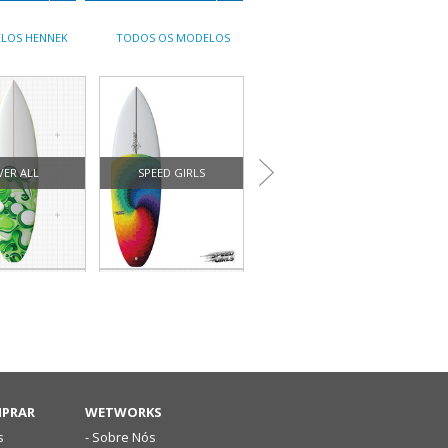
LOS HENNEK
TODOS OS MODELOS
VER ALL
SPEED GIRLS
SUNNY PRO MODEL
FUN
2S
FISH PERFORMACE
MPRAR
WETWORKS
s
- Sobre Nós