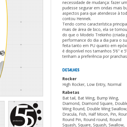
necessidade de mudança: fazer um
pudesse segurar em ondas mais bu
aspectos para que atendesse à tod
contou Hennek.
Tendo como característica princip
mais de área de bico, ela se torno
do que o Modelo Trekinho (criada 
performance do dia a dia para o su
feita tanto em PU quanto em epóxi 
é disponível nos tamanhos 5’6" e 
tenham a preferência por prancha
DETALHES
Rocker
High Rocker, Low Entry, Normal
Rabetas
Bat tail, Bat Wing, Bump Wing,
Diamond, Diamond Square, Doubl
Wing Round, Double Wing Swallow
Dracula, Fish, Half Moon, Pin, Rou
Round Pin, Round round, Round
Squash, Square, Squash, Swallow,