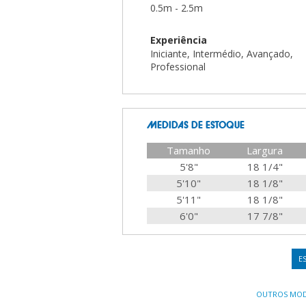
0.5m - 2.5m
Experiência
Iniciante, Intermédio, Avançado,
Professional
MEDIDAS DE ESTOQUE
Tamanho
Largura
5'8"
18 1/4"
5'10"
18 1/8"
5'11"
18 1/8"
6'0"
17 7/8"
E
OUTROS MOD