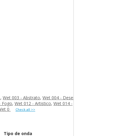
s
,
Wet 003 - Abstrato
,
Wet 004 - Desenho
- Fogo
,
Wet 012 - Artistico
,
Wet 014 -
Wet 0
Check all >>
Tipo de onda