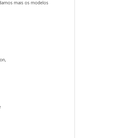
endamos mais os modelos
on,
e