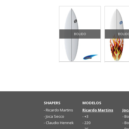
BOLIDO
BOLID
FISH PERFORMACE
MINI FR
SHAPERS
MODELOS
- Ricardo Martins
Ricardo Martins
Joc
- Joca Secco
- +3
- Bo
- Claudio Hennek
- 220
- Bo