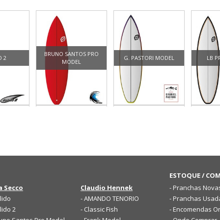
BRUNO SANTOS PRO
O 2
G. PASTORI MODEL
LB 
MODEL
EAK
STINGER
SUPER FISH
T
ESTOQUE / CO
a Secco
Claudio Hennek
- Pranchas Nova
lido
- AMANDO TENORIO
- Pranchas Usad
lido 2
- Classic Fish
- Encomendas On