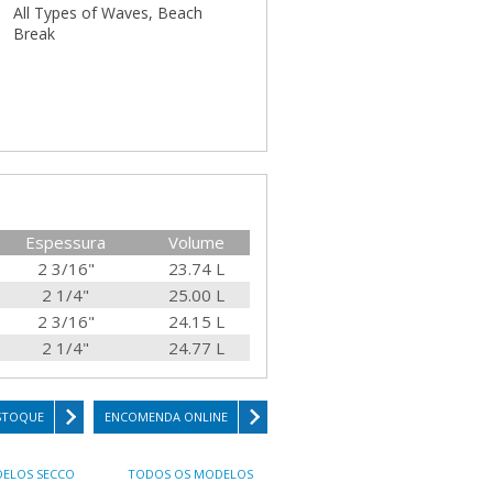
All Types of Waves, Beach
Break
Espessura
Volume
2 3/16"
23.74 L
2 1/4"
25.00 L
2 3/16"
24.15 L
2 1/4"
24.77 L
STOQUE
ENCOMENDA ONLINE
ELOS SECCO
TODOS OS MODELOS