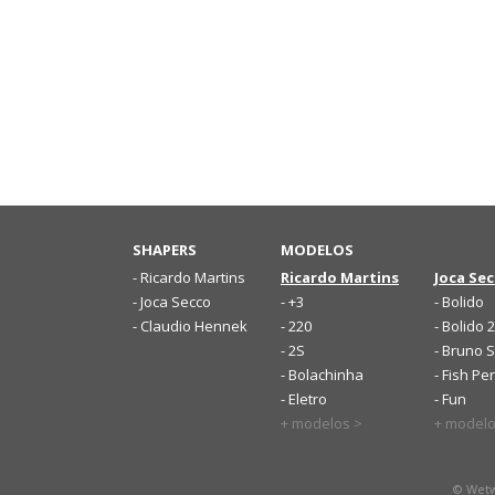
SHAPERS
MODELOS
- Ricardo Martins
Ricardo Martins
Joca Se
- Joca Secco
- +3
- Bolido
- Claudio Hennek
- 220
- Bolido 2
- 2S
- Bruno 
- Bolachinha
- Fish P
- Eletro
- Fun
+ modelos >
+ modelo
© Wetw